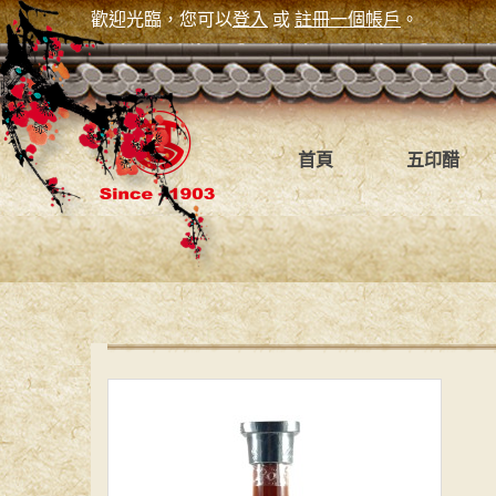
歡迎光臨，您可以
登入
或
註冊一個帳戶
。
首頁
五印醋