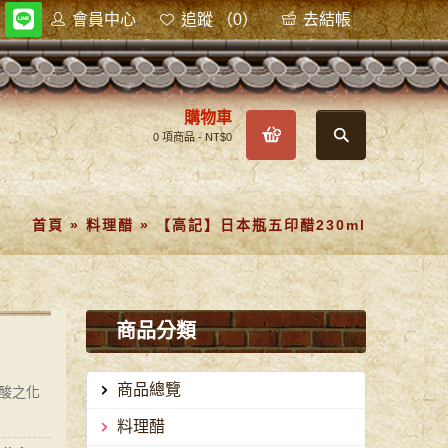
會員中心
追蹤 （0）
去結帳
購物車
0 項商品 - NT$0
首頁
»
料理醋
»
【高記】日本瓶五印醋230ml
商品分類
商品總覽
酸之化
料理醋