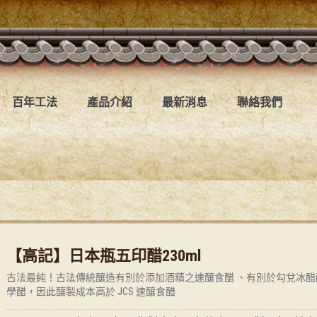
百年工法
產品介紹
最新消息
聯絡我們
【高記】日本瓶五印醋230ml
古法最純！古法傳統釀造有別於添加酒精之速釀食醋 、有別於勾兌冰醋
學醋，因此釀製成本高於 JCS 速釀食醋