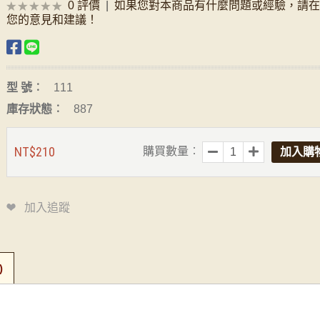
0 評價
|
如果您對本商品有什麼問題或經驗，請
您的意見和建議！
型 號︰
111
庫存狀態︰
887
NT$210
購買數量︰
加入追蹤
)