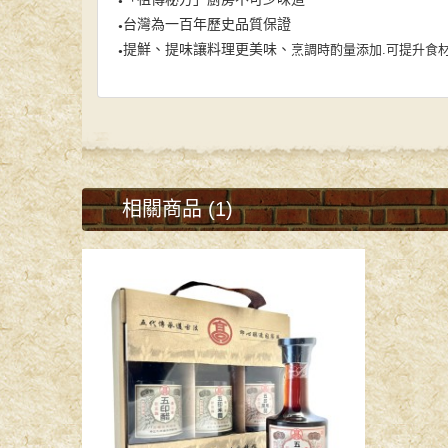
●
台灣為一百年歷史品質保證
●
提鮮、提味讓料理更美味
、
烹調時酌量添加.可提升食材
●
相關商品 (1)