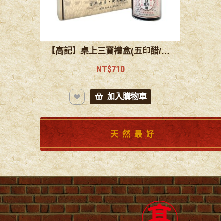
【高記】桌上三寶禮盒(五印醋/五印米醋/五印萬用醋)
NT$710
天然最好