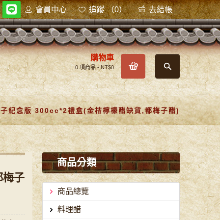
會員中心
追蹤 （0）
去結帳
購物車
0 項商品 - NT$0
子紀念版 300cc*2禮盒(金桔檸檬醋缺貨,都梅子醋)
商品分類
都梅子
商品總覽
料理醋