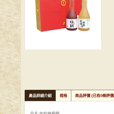
產品詳細介紹
規格
商品評價
(已有0條評價
品名:金桔檸檬醋