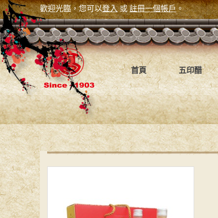
歡迎光臨，您可以
登入
或
註冊一個帳戶
。
首頁
五印醋