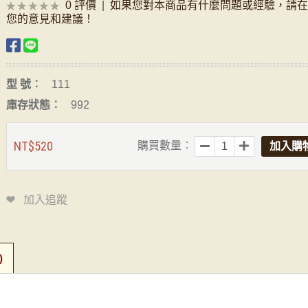
0 評價
|
如果您對本商品有什麼問題或經驗，請
您的意見和建議！
型 號︰
111
庫存狀態︰
992
NT$520
購買數量︰
加入追蹤
)